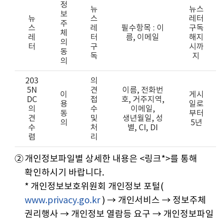
정
뉴
뉴스
보
뉴
스
레터
주
스
레
필수항목 : 이
구독
체
레
터
름, 이메일
해지
의
터
구
시까
동
독
지
의
203
의
5N
견
이름, 전화번
이
게시
DC
접
호, 거주지역,
용
일로
의
수
이메일,
동
부터
견
및
생년월일, 성
의
5년
수
처
별, CI, DI
렴
리
②
개인정보파일별 상세한 내용은 <링크*>를 통해
확인하시기 바랍니다.
* 개인정보보호위원회 개인정보 포털(
www.privacy.go.kr
) → 개인서비스 → 정보주체
권리행사 → 개인정보 열람등 요구 → 개인정보파일