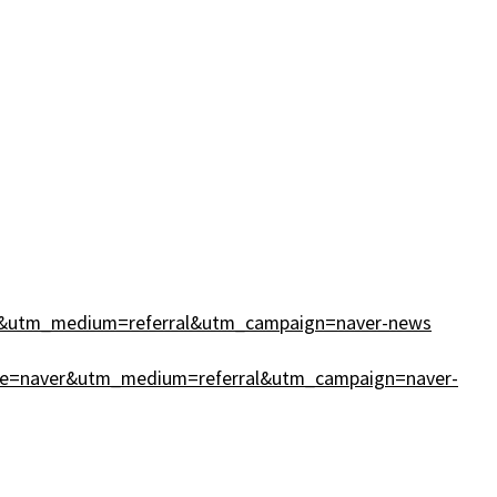
r&utm_medium=referral&utm_campaign=naver-news
e=naver&utm_medium=referral&utm_campaign=naver-