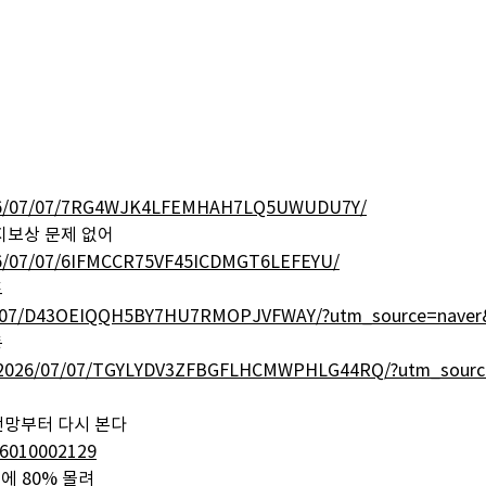
l/2026/07/07/7RG4WJK4LFEMHAH7LQ5UWUDU7Y/
토지보상 문제 없어
2026/07/07/6IFMCCR75VF45ICDMGT6LEFEYU/
토
6/07/07/D43OEIQQH5BY7HU7RMOPJVFWAY/?utm_source=nave
동
y/2026/07/07/TGYLYDV3ZFBGFLHCMWPHLG44RQ/?utm_sourc
전망부터 다시 본다
06010002129
북에 80% 몰려