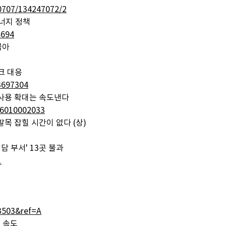
60707/134247072/2
에너지 정책
8694
꼽아
크 대응
3697304
 사용 확대는 속도낸다
06010002033
 발목 잡힐 시간이 없다 (상)
담 부서' 13곳 불과
1
03503&ref=A
선 속도