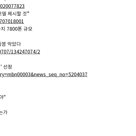
0020077823
모델 제시할 것”
0707018001
지 7800톤 규모
 폭염 막았다
60707/134247074/2
' 선정
egory=mbn00003&news_seq_no=5204037
야"
됐는가