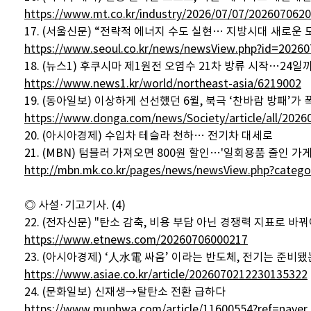
https://www.mt.co.kr/industry/2026/07/07/202607062
17. (서울신문) “전략적 에너지 수도 실현… 지방시대 새로운 
https://www.seoul.co.kr/news/newsView.php?id=2026
18. (뉴스1) 후쿠시마 제1원전 오염수 21차 방류 시작…24일까
https://www.news1.kr/world/northeast-asia/6219002
19. (동아일보) 이상하게 선선했던 6월, 북극 ‘찬바람 방패’가
https://www.donga.com/news/Society/article/all/202
20. (아시아경제) 수입차 테슬라 천하… 전기차 대세로
21. (MBN) 텀블러 가져오면 800원 할인…'일회용품 줄인 가게
http://mbn.mk.co.kr/pages/news/newsView.php?cat
◎ 사설·기고기사. (4)
22. (전자신문) "탄소 감축, 비용 부담 아닌 경쟁력 지표로 바꿔
https://www.etnews.com/20260706000217
23. (아시아경제) ‘人水電 싸움’ 이라는 반도체, 전기는 준비
https://www.asiae.co.kr/article/2026070212230135322
24. (문화일보) 신재생→탈탄소 전환 급하다
https://www.munhwa.com/article/11600554?ref=naver