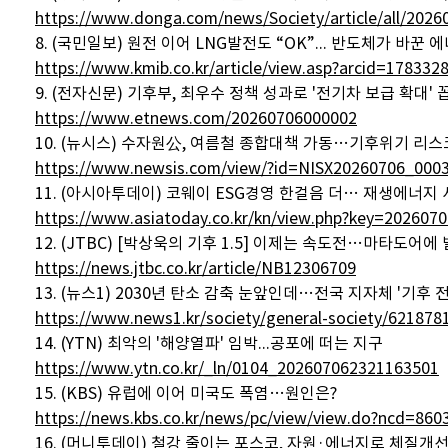
https://www.donga.com/news/Society/article/all/202
8. (국민일보) 원전 이어 LNG발전도 “OK”... 반도체가 바꾼 
https://www.kmib.co.kr/article/view.asp?arcid=178332
9. (전자신문) 기후부, 최우수 정책 성과로 '전기차 보급 확대' 
https://www.etnews.com/20260706000002
10. (뉴시스) 수자원公, 여름철 종합대책 가동…기후위기 리스
https://www.newsis.com/view/?id=NISX20260706_000
11. (아시아투데이) 코웨이 ESG경영 한걸음 더… 재생에너지
https://www.asiatoday.co.kr/kn/view.php?key=202607
12. (JTBC) [박상욱의 기후 1.5] 이제는 속도전…마타도어에
https://news.jtbc.co.kr/article/NB12306709
13. (뉴스1) 2030년 탄소 감축 눈앞인데…전국 지자체 '기후 전
https://www.news1.kr/society/general-society/621878
14. (YTN) 최악의 '해양열파' 임박...공포에 떠는 지구
https://www.ytn.co.kr/_ln/0104_202607062321163501
15. (KBS) 유럽에 이어 미국도 폭염…원인은?
https://news.kbs.co.kr/news/pc/view/view.do?ncd=86
16. (머니투데이) 철강 줄이는 포스코, 자원·에너지로 체질개