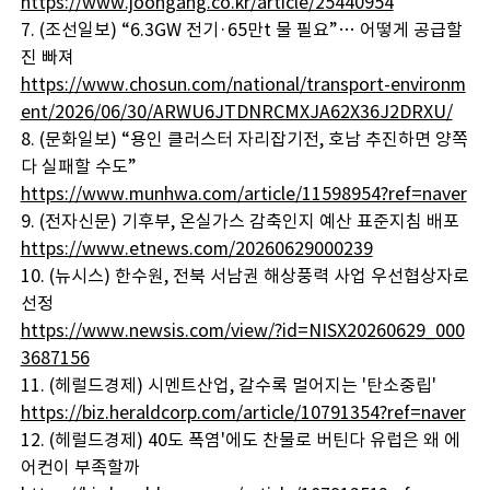
https://www.joongang.co.kr/article/25440954
7. (조선일보) “6.3GW 전기·65만t 물 필요”… 어떻게 공급할
진 빠져
https://www.chosun.com/national/transport-environm
ent/2026/06/30/ARWU6JTDNRCMXJA62X36J2DRXU/
8. (문화일보) “용인 클러스터 자리잡기전, 호남 추진하면 양쪽
다 실패할 수도”
https://www.munhwa.com/article/11598954?ref=naver
9. (전자신문) 기후부, 온실가스 감축인지 예산 표준지침 배포
https://www.etnews.com/20260629000239
10. (뉴시스) 한수원, 전북 서남권 해상풍력 사업 우선협상자로
선정
https://www.newsis.com/view/?id=NISX20260629_000
3687156
11. (헤럴드경제) 시멘트산업, 갈수록 멀어지는 '탄소중립'
https://biz.heraldcorp.com/article/10791354?ref=naver
12. (헤럴드경제) 40도 폭염'에도 찬물로 버틴다 유럽은 왜 에
어컨이 부족할까