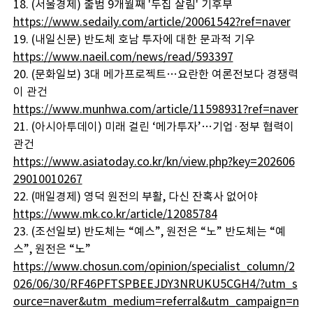
18. (서울경제) 출범 9개월째 '두집 살림' 기후부
https://www.sedaily.com/article/20061542?ref=naver
19. (내일신문) 반도체 호남 투자에 대한 문과적 기우
https://www.naeil.com/news/read/593397
20. (문화일보) 3대 메가프로젝트…요란한 여론전보다 경쟁력
이 관건
https://www.munhwa.com/article/11598931?ref=naver
21. (아시아투데이) 미래 걸린 ‘메가투자’…기업·정부 협력이
관건
https://www.asiatoday.co.kr/kn/view.php?key=202606
29010010267
22. (매일경제) 영덕 원전의 부활, 다신 잔혹사 없어야
https://www.mk.co.kr/article/12085784
23. (조선일보) 반도체는 “예스”, 원전은 “노” 반도체는 “예
스”, 원전은 “노”
https://www.chosun.com/opinion/specialist_column/2
026/06/30/RF46PFTSPBEEJDY3NRUKU5CGH4/?utm_s
ource=naver&utm_medium=referral&utm_campaign=n