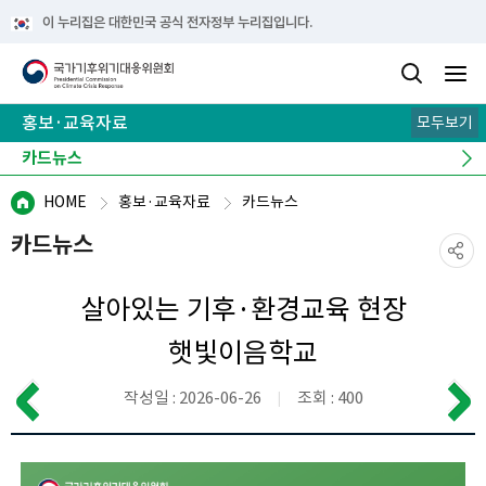
이 누리집은 대한민국 공식 전자정부 누리집입니다.
홍보·교육자료
모두보기
카드뉴스
기후 이해 노트
e-book
뉴스레터
캠페인
HOME
홍보·교육자료
카드뉴스
카드뉴스
살아있는 기후·환경교육 현장
햇빛이음학교
작성일 : 2026-06-26
조회 : 400