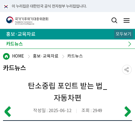
이 누리집은 대한민국 공식 전자정부 누리집입니다.
홍보·교육자료
모두보기
카드뉴스
기후 이해 노트
e-book
뉴스레터
캠페인
HOME
홍보·교육자료
카드뉴스
카드뉴스
탄소중립 포인트 받는 법_
자동차편
작성일 : 2025-06-12
조회 : 2949