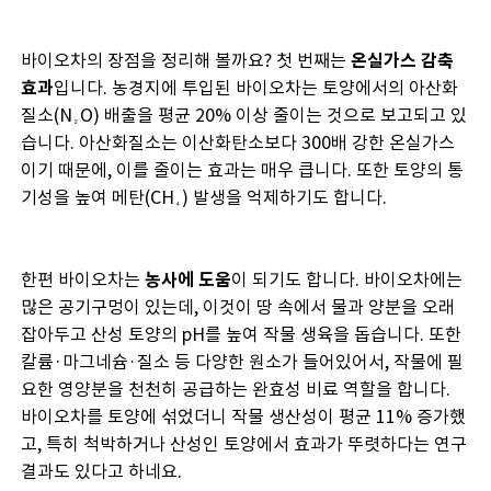
바이오차의 장점을 정리해 볼까요? 첫 번째는
온실가스 감축
효과
입니다. 농경지에 투입된 바이오차는 토양에서의 아산화
질소(N₂O) 배출을 평균 20% 이상 줄이는 것으로 보고되고 있
습니다. 아산화질소는 이산화탄소보다 300배 강한 온실가스
이기 때문에, 이를 줄이는 효과는 매우 큽니다. 또한 토양의 통
기성을 높여 메탄(CH₄) 발생을 억제하기도 합니다.
한편 바이오차는
농사에 도움
이 되기도 합니다. 바이오차에는
많은 공기구멍이 있는데, 이것이 땅 속에서 물과 양분을 오래
잡아두고 산성 토양의 pH를 높여 작물 생육을 돕습니다. 또한
칼륨·마그네슘·질소 등 다양한 원소가 들어있어서, 작물에 필
요한 영양분을 천천히 공급하는 완효성 비료 역할을 합니다.
바이오차를 토양에 섞었더니 작물 생산성이 평균 11% 증가했
고, 특히 척박하거나 산성인 토양에서 효과가 뚜렷하다는 연구
결과도 있다고 하네요.