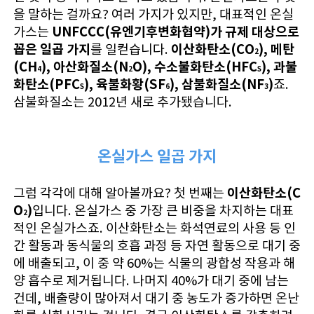
을 말하는 걸까요? 여러 가지가 있지만, 대표적인 온실
UNFCCC(유엔기후변화협약)가 규제 대상으로
가스는
꼽은 일곱 가지
이산화탄소(CO
), 메탄
를 일컫습니다.
2
(CH
), 아산화질소(N
O), 수소불화탄소(HFC
), 과불
4
2
S
화탄소(PFC
), 육불화황(SF
), 삼불화질소(NF
)
죠.
S
6
3
삼불화질소는 2012년 새로 추가됐습니다.
온실가스 일곱 가지
이산화탄소(C
그럼 각각에 대해 알아볼까요? 첫 번째는
O
)
입니다. 온실가스 중 가장 큰 비중을 차지하는 대표
2
적인 온실가스죠. 이산화탄소는 화석연료의 사용 등 인
간 활동과 동식물의 호흡 과정 등 자연 활동으로 대기 중
에 배출되고, 이 중 약 60%는 식물의 광합성 작용과 해
양 흡수로 제거됩니다. 나머지 40%가 대기 중에 남는
건데, 배출량이 많아져서 대기 중 농도가 증가하면 온난