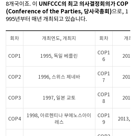
UNFCCC의 최고 의사결정회의가 COP
8개국이죠. 이
(Conference of the Parties, 당사국총회)
으로, 1
995년부터 매년 개최되고 있습니다.
회차
개최연도, 개최지
회차
개최연
COP1
COP1
1995, 독일 베를린
2010
6
COP1
COP2
1996, 스위스 제네바
2011
7
COP1
COP3
1997, 일본 교토
2012
8
1998, 아르헨티나 부에노스아이
COP1
COP4
2013,
레스
9