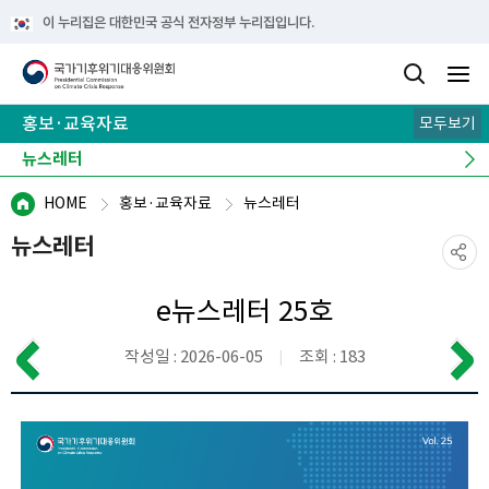
이 누리집은 대한민국 공식 전자정부 누리집입니다.
홍보·교육자료
모두보기
카드뉴스
기후 이해 노트
e-book
뉴스레터
캠페인
HOME
홍보·교육자료
뉴스레터
뉴스레터
e뉴스레터 25호
작성일 : 2026-06-05
조회 : 183