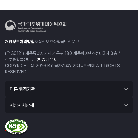
하게 하고 가자. 멸치액젓. 들어있어. 맥주.
조깅할 때마다 한숨이...
최영재(방송인): 내가 조금 더 자연이나 좋은 곳을 보게 되면,
개인정보처리방침
저작권보호정책
국민신문고
그런 거를 누리게 되면 그걸 보전하고 싶은 마음이 들잖아요.
그리고 물려주고 싶은 마음도 들고. 그러다보니까 뭐 일회용
(우 30121) 세종특별자치시 가름로 180 세종파이낸스센터3차 3층 /
정부통합콜센터 :
이나 아니면 쓰레기 같은 것도 뭐 이제는 줍게 되고 또 절약
국번없이 110
COPYRIGHT © 2026 BY 국가기후위기대응위원회 ALL RIGHTS
하게 되고 환경보호에 대해서 관심이 많아지게 되더라고요.
RESERVED.
서울시민 1인당 1년 동안 7회 이상 한강공원 방문
다른 행정기관
방문자가 늘수록 높아지는 쓰레기山
11개 한강공원 1년 동안 4,832t 쓰리게 발생
지방자치단체
최영재(방송인): 여기도 쓰레기 줍고 있네!
여기도 줍깅하러 오셨나?