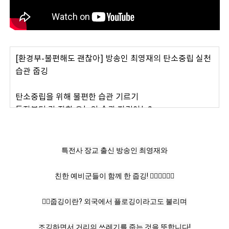
[환경부-불편해도 괜찮아] 방송인 최영재의 탄소중립 실천
습관 줍깅
탄소중립을 위해 불편한 습관 기르기
등장부터 각 잡힌 오늘의 습관 지킴이는?
정훈 김민수 최영재 염승철 박도현
최정예 특수부대 강철 전사들
특전사 장교 출신 방송인 최영재와
특전사 장교 출신 방송인 최영재
강철체력 보유 특수부대 예비역 청년들
친한 예비군들이 함께 한 줍깅! 🏃🏻‍♂️🏃🏻‍♀️
최영재(방송인): 다 왔지? 준비물 가져왔지? 어. 오늘 큰 거
👉🏻줍깅이란? 외국에서 플로깅이라고도 불리며
준비했지. 우리가 여기다가 이제 강철부대니까 운동하는 공
간을 좀 더 깨끗하게 만들어보자,
조깅하면서 거리의 쓰레기를 줍는 것을 뜻합니다!