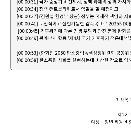
[00:00:31]
국가 중장기 비전제시, 정책 과제의 성과 가시화
[00:00:34]
정책 컨트롤타워로서 역할을 할 예정이고
[00:00:37]
(김완섭 환경부 장관) 정부는 국제적 책임과 
[00:00:41]
도전적이고 실현가능한 감축목표로 2035NDC
[00:00:45]
기후위기에 따른 민생 부담과 안전 문제 완화를
[00:00:49]
관계부처 합동 '제4차 국가 기후위기 적응대책'
[00:00:53]
(한화진 2050 탄소중립녹색성장위원회 공동위
[00:00:58]
탄소중립 사회를 실현하는데 비상한 각오로 임
최상목 
제2기
여성‧청년 위원 비중