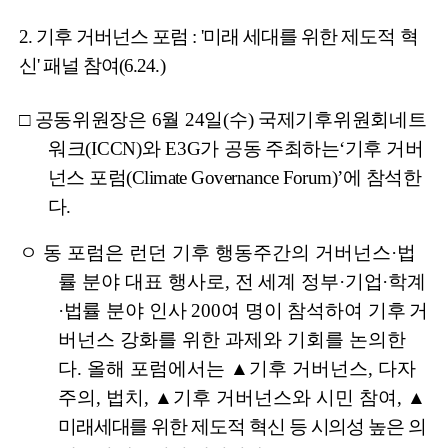
2.
기후 거버넌스 포럼
: '
미래 세대를 위한 제도적 혁
신
'
패널 참여
(6.24.)
□
공동위원장은
6
월
24
일
(
수
)
국제기후위원회네트
워크
(ICCN)
와
E3G
가 공동
주최하는
‘
기후 거버
넌스 포럼
(Climate Governance Forum)’
에 참석한
다
.
ㅇ 동 포럼은 런던 기후 행동주간의 거버넌스
·
법
률 분야 대표 행사로
,
전 세계 정부
·
기업
·
학계
·
법률 분야 인사
200
여 명이 참석하여 기후
거
버넌스 강화를 위한 과제와 기회를 논의한
다
.
올해 포럼에서는
▲
기후 거버넌스
,
다자
주의
,
법치
,
▲
기후 거버넌스와 시민 참여
,
▲
미래세대를 위한 제도적 혁신 등 시의성 높은 의