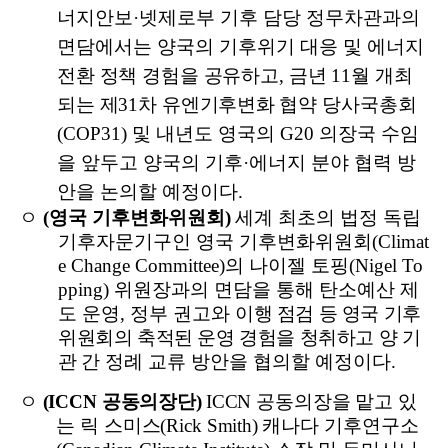
너지안보
·
넷제로부 기후 담당 정무차관과의
면담에서는 양국의 기후위기 대응 및 에너지
전환 정책 경험을 공유하고
,
금년
11
월 개최
되는 제
31
차 유엔기후변화
협약 당사국총회
(COP31)
및 내년도 영국의
G20
의장국 수임
을 앞두고 양국의 기후
·
에너지 분야 협력 방
안을 논의할 예정이다
.
ㅇ
(
영국 기후변화위원회
)
세계 최초의 법정 독립
기후자문기구인 영국 기후변화위원회
(Climat
e Change Committee)
의 나이젤 토핑
(Nigel To
pping)
위원장과의 면담을 통해 탄소예산 제
도 운영
,
정부 권고와
이행 점검 등 영국 기후
위원회의 축적된 운영 경험을 청취하고 양 기
관
간 정례 교류 방안을 협의할 예정이다
.
ㅇ
(ICCN
공동의장단
)
ICCN
공동의장을 맡고 있
는 릭 스미스
(Rick Smith)
캐나다 기후연구소