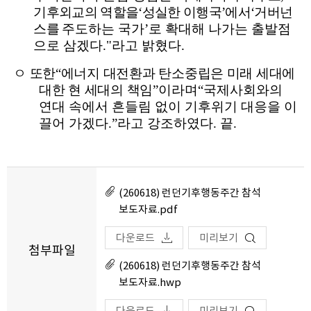
기후외교의 역할을
‘
성실한 이행국
’
에서
‘
거버넌
스를
주도하는 국가
’
로 확대해 나가는 출발점
으로 삼겠다
."
라고 밝혔다
.
ㅇ
또한
“
에너지 대전환과 탄소중립은 미래 세대에
대한 현 세대의 책임
”
이라며
“
국제사회와의
연대 속에서 흔들림 없이 기후위기 대응을 이
끌어 가겠다
.”
라고 강조하였다
.
끝
.
(260618) 런던기후행동주간 참석
보도자료.pdf
다운로드
미리보기
첨부파일
(260618) 런던기후행동주간 참석
보도자료.hwp
다운로드
미리보기