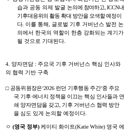
습과 공동 의제 발굴
논의에 참여하고
, ICCN
내
기후대응위의 활동 확대 방안을 모색할 예정이
다
.
이를 통해
,
글로벌 기후 거버넌스 발전 논
의에서 한국의 역할이 한층 강화되는 계기가
될 것으로 기대된다
.
4.
양자면담
:
주요국 기후 거버넌스 핵심 인사와
의 협력 기반 구축
□
공동위원장은
‘2026
런던 기후행동 주간
’
중 주요
국 기후
·
에너지 정책을
이끄는 핵심 인사들과 연
쇄 양자면담을 갖고
,
기후 거버넌스 협력 방안
을
심도 있게 논의할 예정이다
.
ㅇ
(
영국 정부
)
케이티 화이트
(Katie White)
영국 에