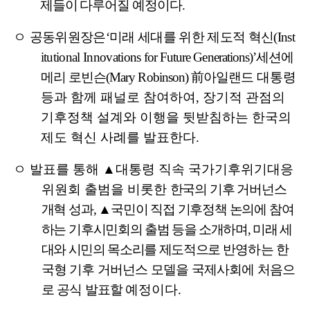
제들이 다루어질 예정이다
.
ㅇ
공동위원장은
‘
미래 세대를 위한 제도적 혁신
(Inst
itutional Innovations
for Future Generations)’
세션에
메리 로빈슨
(Mary Robinson)
前
아일랜드
대통령
등과 함께 패널로 참여하여
,
장기적 관점의
기후정책 설계와 이행을 뒷받침하는 한국의
제도 혁신 사례를 발표한다
.
ㅇ 발표를 통해
▲
대통령 직속 국가기후위기대응
위원회 출범을 비롯한
한국의 기후 거버넌스
개혁 성과
,
▲
국민이 직접 기후정책 논의에 참여
하는
기후시민회의 출범 등을 소개하며
,
미래 세
대와 시민의 목소리를 제도적으로
반영하는 한
국형 기후 거버넌스 모델을 국제사회에 처음으
로 공식 발표할
예정이다
.