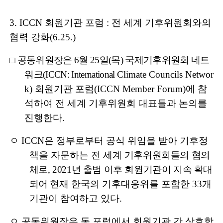
3. ICCN
회원기관 포럼
:
전 세계 기후위원회와의
협력 강화
(6.25.)
□
공동위원장은
6
월
25
일
(
목
)
국제기후위원회 네트
워크
(ICCN: International
Climate Councils Networ
k)
회원기관 포럼
(ICCN Member Forum)
에 참
석하여 전 세계 기후위원회 대표들과 논의를
진행한다
.
ㅇ
ICCN
은 정부로부터 공식 위임을 받아 기후정
책을 자문하는 전 세계
기후위원회들의 협의
체로
, 2021
년 출범 이후 회원기관이 지속 확대
되어
현재 한국의 기후대응위를 포함한
33
개
기관이 참여하고 있다
.
ㅇ 공동위원장은 동 포럼에서 회원기관 간 상호학