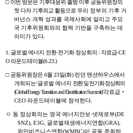
□
이번 방문은 기후대응위 출범 이후 공동위원장의
첫 다자 기후외교 활동으로
우리 정부의 기후 거
버넌스 개혁 성과를 국제사회에 알리고 주요
국 기후위원회와의 협력 기반을 구축하는 데
의미가 있다
.
1.
글로벌 에너지 전환
·
전기화 정상회의
:
각료급
·CE
O
라운드테이블
(6.23.)
□
공동위원장은
6
월
23
일
(
화
)
런던 맨션하우스에서
개최되는
‘
글로벌 에너지
전환 및 전기화 정상회의
(Global Energy Transition and Electrification Summit)’
각료급
‧
CEO
라운드테이블에 참석한다
.
ㅇ 동 정상회의는 영국 에너지안보
·
넷제로부
(DE
SNZ), E3G,
글로벌재생에너지연합
(GRA),
위민비즈니스연합
(WMBC)
이 공동 주최하