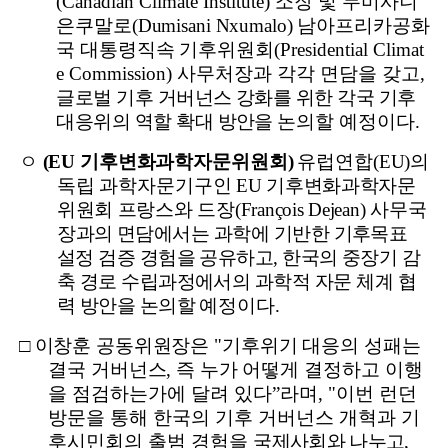
(Canadian Climate Institute)
소장 및 두미사니
은쿠말로
(Dumisani Nxumalo)
남아프리카공화
국 대통령직속 기후위원회
(Presidential Climat
e Commission)
사무처장과 각각 면담을 갖고
,
글로벌 기후 거버넌스 강화를 위한 각국 기후
대응위의 역할 확대 방안을
논의할 예정이다
.
ㅇ
(EU
기후변화과학자문위원회
)
유럽연합
(EU)
의
독립 과학자문기구인
EU
기후변화과학자문
위원회 프랑스와 드장
(François Dejean)
사무국
장과의
면담에서는 과학에 기반한 기후목표
설정 검증 경험을 공유하고
,
한국의
중장기 감
축 경로 수립과정에서의 과학적 자문 체계 협
력 방안을 논의할
예정이다
.
□
이창훈 공동위원장은
"
기후위기 대응의 성패는
결국 거버넌스
,
즉 누가
어떻게 결정하고 이행
을 점검하는가에 달려 있다
”
라며
, "
이번 런던
방문을 통해 한국의 기후 거버넌스 개혁과 기
후시민회의 출범 경험을
국제사회와 나누고
,