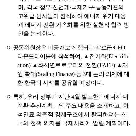
며
,
각국
정부
·
산업계
·
국제기구
·
금융기관의
고위급 인사들이 참석하여 에너지
위기 대응
과 에너지 전환 가속화를 위한 실천적 협력 방
안을 논의한다
.
ㅇ
공동위원장은 비공개로 진행되는 각료급
·CEO
라운드테이블에 참석하여
,
▲
전기화
(Electrific
ation)
▲
화석연료로부터의 전환
(TAFF)
▲
재
원
확대
(Scaling Finance)
등
3
대 논의 의제에 대
한 한국의 사례를 공유할
예정이다
.
ㅇ
특히
,
우리 정부가 지난
4
월 발표한
「
에너지 대
전환 추진계획
」
의 주요
내용을 소개하고
,
화
석연료 의존적 경제구조에서 탈피하려는 한
국의 정책 의지를 국제사회에 알릴 계획이다
.