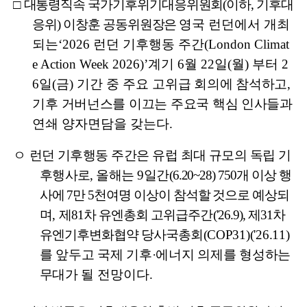
□
대통령직속 국가기후위기대응위원회
(
이하
,
기후대
응위
)
이창훈 공동위원장은
영국 런던에서 개최
되는
‘2026
런던 기후행동 주간
(London Climat
e Action Week 2026)’
계기
6
월
22
일
(
월
)
부터
2
6
일
(
금
)
기간 중 주요
고위급 회의에 참석하고
,
기후 거버넌스를 이끄는 주요국 핵심 인사들과
연쇄 양자면담을 갖는다
.
ㅇ
런던 기후행동 주간은 유럽 최대 규모의 독립 기
후행사로
,
올해는
9
일간
(6.20~28) 750
개 이상 행
사에
7
만
5
천여명 이상이 참석할 것으로 예상되
며
,
제
81
차 유엔총회 고위급주간
('26.9),
제
31
차
유엔기후변화협약 당사국총회
(COP31)('26.11)
를 앞두고 국제 기후
·
에너지 의제를 형성하는
무대가
될 전망이다
.