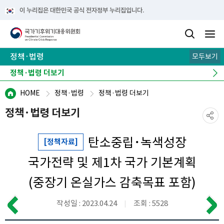
이 누리집은 대한민국 공식 전자정부 누리집입니다.
정책·법령
모두보기
2050탄소중립추진전략
국가온실가스감축 목표(NDC)
탄소중립·녹색성장 기본계획
정책·법령 더보기
HOME
정책·법령
정책·법령 더보기
정책·법령 더보기
탄소중립･녹색성장
[정책자료]
국가전략 및 제1차 국가 기본계획
(중장기 온실가스 감축목표 포함)
작성일 : 2023.04.24
조회 : 5528