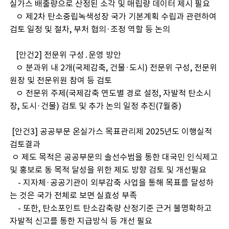
실가스 배출량으로 산정된 소각 및 매립량 데이터 제시 필요
ㅇ 제2차 탄소중립녹색성장 국가 기본계획 수립과 관련하여
검토 일정 및 절차, 부처 협의·조정 역할 등 논의
[안건2] 전문위 구성․운영 방안
ㅇ 분과위 내 2개(국제감축, 건물·도시) 전문위 구성, 전문위
원장 및 전문위원 참여 등 검토
ㅇ 전문위 주제(국제감축 연도별 경로 설정, 자발적 탄소시
장, 도시·건물) 검토 및 추가 논의 일정 추진(7월중)
[안건3] 공공부문 온실가스 목표관리제 2025년도 이행실적
검토결과
ㅇ 제도 목적은 공공부문의 솔선수범을 통한 대국민 인식제고
및 홍보로 동 목적 달성을 위한 제도 방향 검토 및 개선필요
- 지자체·공공기관이 외부감축 사업을 통해 목표를 달성하
는 것은 국가 전체로 보면 실효성 부족
- 또한, 탄소포인트 탄소감축량 산정기준 근거 불명확하고
자발적 신고를 통한 지급방식 등 개선 필요