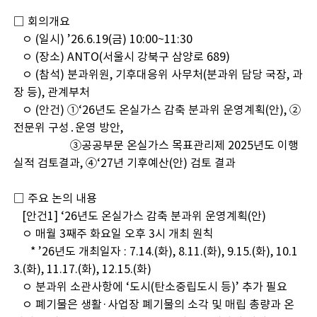
□ 회의개요
ㅇ (일시) ’26.6.19(금) 10:00~11:30
ㅇ (장소) ANTO(서울시 강북구 삼양로 689)
ㅇ (참석) 분과위원, 기후대응위 사무처(분과위 담당 국장, 과
장 등), 관계부처
ㅇ (안건) ①‘26년도 온실가스 감축 분과위 운영계획(안), ②
전문위 구성․운영 방안,
③공공부문 온실가스 목표관리제 2025년도 이행
실적 검토결과, ④‘27년 기후예산(안) 검토 결과
□ 주요 논의 내용
[안건1] ‘26년도 온실가스 감축 분과위 운영계획(안)
ㅇ 매월 3째주 화요일 오후 3시 개최 원칙
* ’26년도 개최일자 : 7.14.(화), 8.11.(화), 9.15.(화), 10.1
3.(화), 11.17.(화), 12.15.(화)
ㅇ 분과위 소관사항에 ‘도시(탄소중립도시 등)’ 추가 필요
ㅇ 폐기물은 생활·사업장 폐기물의 소각 및 매립 총량과 온