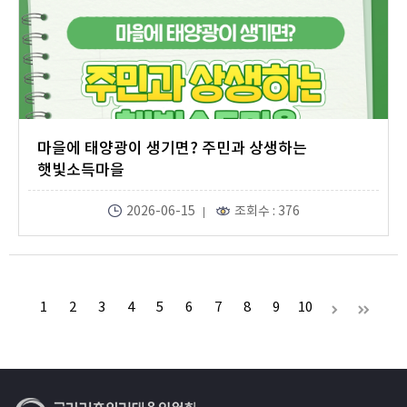
마을에 태양광이 생기면? 주민과 상생하는
햇빛소득마을
2026-06-15
조회수 : 376
1
2
3
4
5
6
7
8
9
10