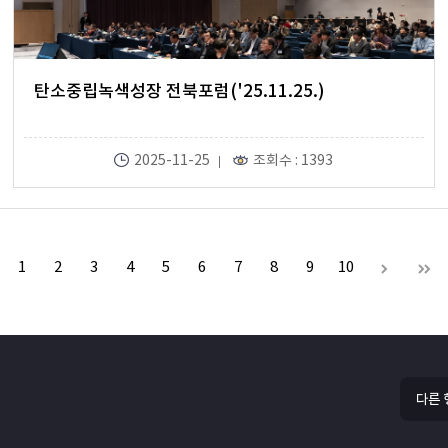
탄소중립녹색성장 전북포럼('25.11.25.)
2025-11-25
조회수 : 1393
1
2
3
4
5
6
7
8
9
10
다른