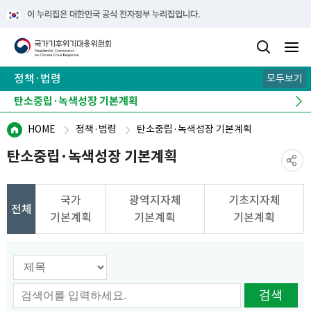
이 누리집은 대한민국 공식 전자정부 누리집입니다.
정책·법령
모두보기
2050탄소중립추진전략
국가온실가스감축 목표(NDC)
탄소중립·녹색성장 기본계획
정책·법령 더보기
HOME
정책·법령
탄소중립·녹색성장 기본계획
탄소중립·녹색성장 기본계획
국가
광역지자체
기초지자체
전체
기본계획
기본계획
기본계획
검색 옵션선택
검색