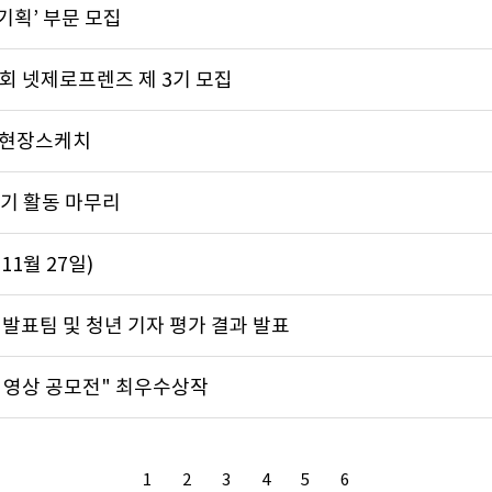
기획’ 부문 모집
회 넷제로프렌즈 제 3기 모집
 현장스케치
기 활동 마무리
1월 27일)
발표팀 및 청년 기자 평가 결과 발표
 영상 공모전" 최우수상작
1
2
3
4
5
6