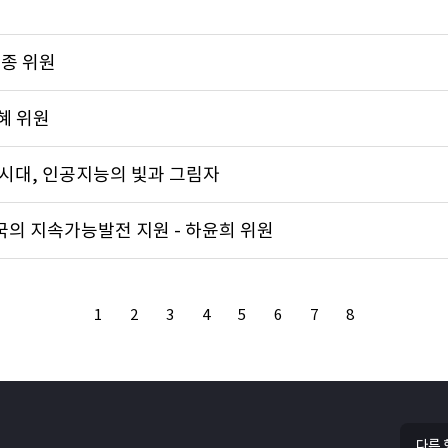
수종 위원
혜 위원
시대, 인공지능의 빛과 그림자
국의 지속가능발전 지원 - 하윤희 위원
1
2
3
4
5
6
7
8
다른