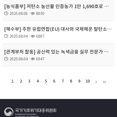
[농식품부] 저탄소 농산물 인증농가 1만 1,690호로 확대, 신규 탄소감축 기술 도입 등 지속 확대 노력
2025.08.06
8030
[해수부] 주한 유럽연합(EU) 대사와 국제해운 탈탄소화 협력 논의
2025.08.04
6807
[관계부처 합동] 공신력 있는 녹색금융 실무 전문가 첫 배출, 탄소중립 금융 뒷받침
2025.08.04
6947
1
2
3
4
5
6
7
8
9
10