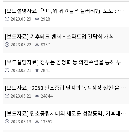
[보도설명자료] ｢탄녹위 위원들은 들러리?」보도 관련(3.25. 조선일보)
2023.03.29
2928
[보도자료] 기후테크 벤처‧스타트업 간담회 개최
2023.03.22
8337
[보도설명자료] 정부는 공청회 등 의견수렴을 통해 부문별 국가 온실가스 감축목표(2030 NDC)를 확정할 계획입니다
2023.03.21
2841
[보도자료] ’2050 탄소중립 달성과 녹색성장 실현’을 위한 윤석열 정부 탄소중립･녹색성장 청사진 공개
2023.03.21
24944
[보도자료] 탄소중립시대의 새로운 성장동력, 기후테크 본격 육성에 나선다!
2023.03.13
13392